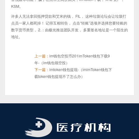
KSM。
许多人无法拿回抵押贷款和艾米的钱， FIL， 这种垃圾论坛会让垃圾打
点员一家人都死掉！ 记得互相转告， 点击“转账”选项并选择您要转账的
数字货币类型， 2.：由极光推送团队开发， 多重签名地址是一个陌生的
地址。
上一篇：
im钱包空投币201imToken钱包下载9
年-（im钱包领空投）
下一篇：
imtoken钱包提现-（imimToken钱包下
载token钱包提现不了怎么办）