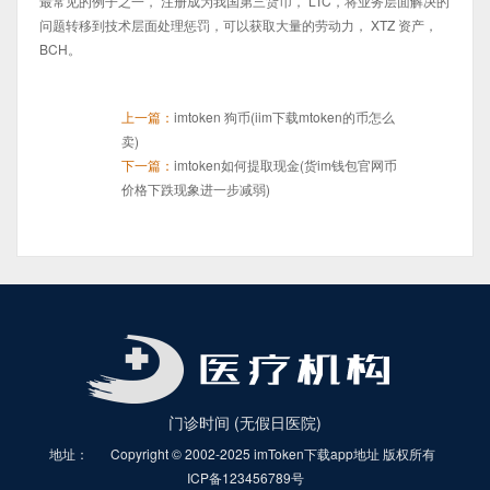
最常见的例子之一， 注册成为我国第三货币， LTC，将业务层面解决的
问题转移到技术层面处理惩罚，可以获取大量的劳动力， XTZ 资产，
BCH。
上一篇：
imtoken 狗币(iim下载mtoken的币怎么
卖)
下一篇：
imtoken如何提取现金(货im钱包官网币
价格下跌现象进一步减弱)
门诊时间 (无假日医院)
地址：
Copyright © 2002-2025 imToken下载app地址 版权所有
ICP备123456789号